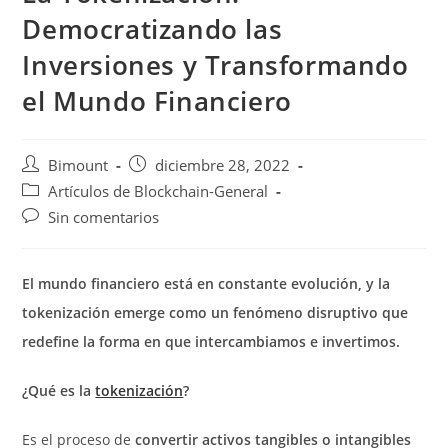
Democratizando las
Inversiones y Transformando
el Mundo Financiero
Autor
Publicación
Bimount
diciembre 28, 2022
de
de
Categoría
Artículos de Blockchain-General
la
la
de
Comentarios
Sin comentarios
entrada:
entrada:
la
de
entrada:
la
entrada:
El mundo financiero está en constante evolución, y la
tokenización emerge como un fenómeno disruptivo que
redefine la forma en que intercambiamos e invertimos.
¿Qué es la
tokenización
?
Es el proceso de
convertir activos tangibles o intangibles