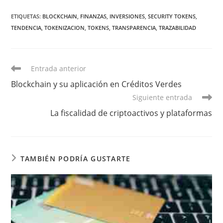
ETIQUETAS:
BLOCKCHAIN
,
FINANZAS
,
INVERSIONES
,
SECURITY TOKENS
,
TENDENCIA
,
TOKENIZACION
,
TOKENS
,
TRANSPARENCIA
,
TRAZABILIDAD
Leer
Entrada anterior
más
Blockchain y su aplicación en Créditos Verdes
artículos
Siguiente entrada
La fiscalidad de criptoactivos y plataformas
TAMBIÉN PODRÍA GUSTARTE