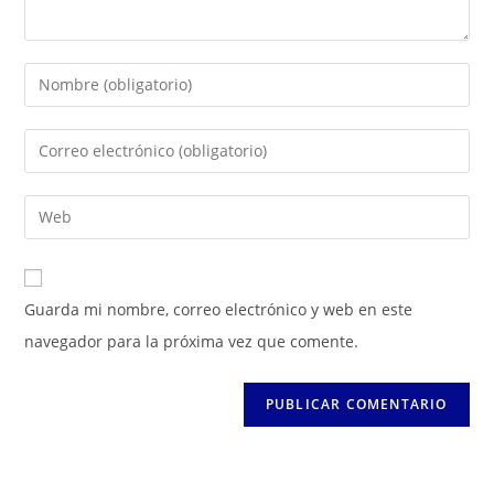
Introduce
tu
nombre
Introduce
o
tu
nombre
dirección
Introduce
de
de
la
usuario
correo
URL
para
electrónico
de
Guarda mi nombre, correo electrónico y web en este
comentar
para
tu
navegador para la próxima vez que comente.
comentar
web
(opcional)