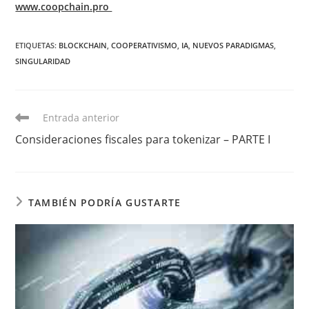
www.coopchain.pro
ETIQUETAS:
BLOCKCHAIN
,
COOPERATIVISMO
,
IA
,
NUEVOS PARADIGMAS
,
SINGULARIDAD
Leer
Entrada anterior
más
Consideraciones fiscales para tokenizar – PARTE I
artículos
TAMBIÉN PODRÍA GUSTARTE