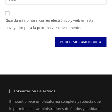
de
de
la
usuario
correo
URL
para
electrónico
de
Guarda mi nombre, correo electrónico y web en este
comentar
para
tu
navegador para la próxima vez que comente.
comentar
web
(opcional)
Tokenización De Activos
Bimount ofrece un plataforma completa y robusta que
le permite a los administradores de fondos y entidades