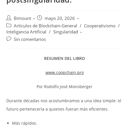
Autor
Publicación
Bimount
mayo 20, 2026
de
de
Categoría
Artículos de Blockchain-General
/
Cooperativismo
/
la
la
de
Inteligancia Artificial
/
Singularidad
entrada:
entrada:
la
Comentarios
Sin comentarios
entrada:
de
la
entrada:
RESUMEN DEL LIBRO
www.coopchain.pro
Por Rodolfo José Monsberger
Durante décadas nos acostumbramos a una idea simple: el
futuro pertenecería a quienes fueran más eficientes.
Más rápidos.