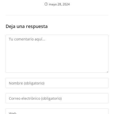
mayo 28, 2024
Deja una respuesta
Comentario
Introduce
tu
nombre
Introduce
o
tu
nombre
dirección
Introduce