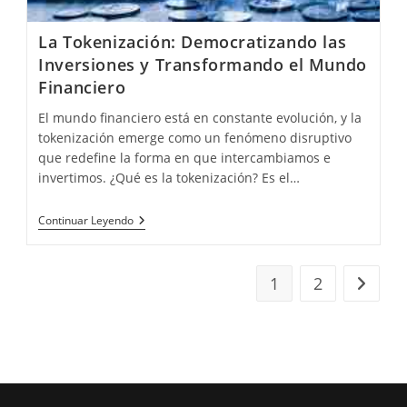
La Tokenización: Democratizando las
Inversiones y Transformando el Mundo
Financiero
El mundo financiero está en constante evolución, y la
tokenización emerge como un fenómeno disruptivo
que redefine la forma en que intercambiamos e
invertimos. ¿Qué es la tokenización? Es el…
La
Continuar Leyendo
Tokenización:
Democratizando
Las
Inversiones
1
2
Ir a la 
Y
Transformando
El
Mundo
Financiero