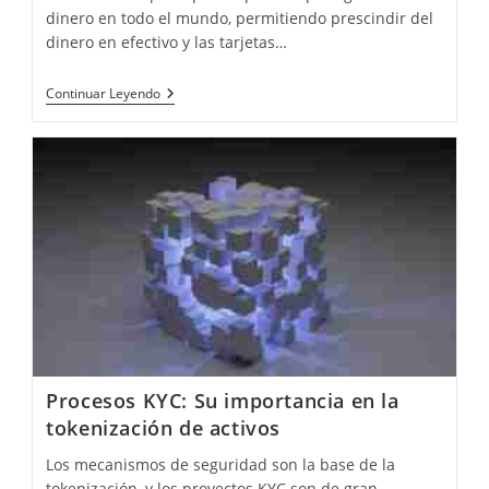
dinero en todo el mundo, permitiendo prescindir del
dinero en efectivo y las tarjetas…
Plataformas
Continuar Leyendo
De
Pago
En
America
Latina
Y
La
Tokenización
De
Activos
Procesos KYC: Su importancia en la
tokenización de activos
Los mecanismos de seguridad son la base de la
tokenización, y los proyectos KYC son de gran