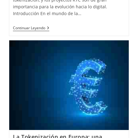
importancia para la evolución hacia lo digital.
Introducción En el mundo de la…
Procesos
Continuar Leyendo
KYC:
Su
Importancia
En
La
Tokenización
De
Activos
La Tokenización en Europa: una