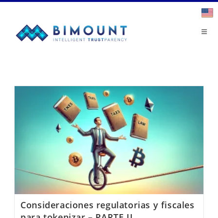
Saltar
al
contenido
Consideraciones regulatorias y fiscales
para tokenizar – PARTE II