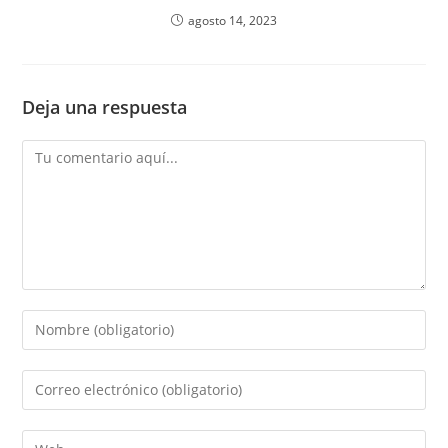
agosto 14, 2023
Deja una respuesta
Comentario
Introduce
tu
nombre
Introduce
o
tu
nombre
dirección
Introduce