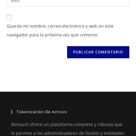
de
de
la
usuario
correo
URL
para
electrónico
de
Guarda mi nombre, correo electrónico y web en este
comentar
para
tu
navegador para la próxima vez que comente.
comentar
web
(opcional)
Tokenización De Activos
Bimount ofrece un plataforma completa y robusta que
le permite a los administradores de fondos y entidades