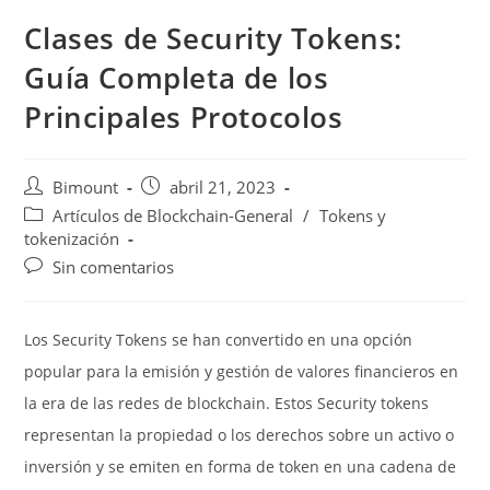
Clases de Security Tokens:
Guía Completa de los
Principales Protocolos
Autor
Publicación
Bimount
abril 21, 2023
de
de
Categoría
Artículos de Blockchain-General
/
Tokens y
la
la
de
tokenización
entrada:
entrada:
la
Comentarios
Sin comentarios
entrada:
de
la
entrada:
Los Security Tokens se han convertido en una opción
popular para la emisión y gestión de valores financieros en
la era de las redes de blockchain. Estos Security tokens
representan la propiedad o los derechos sobre un activo o
inversión y se emiten en forma de token en una cadena de