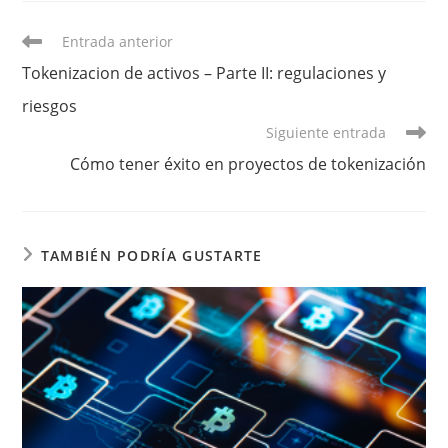
Leer
Entrada anterior
más
Tokenizacion de activos – Parte II: regulaciones y
artículos
riesgos
Siguiente entrada
Cómo tener éxito en proyectos de tokenización
TAMBIÉN PODRÍA GUSTARTE