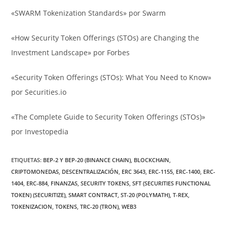
«SWARM Tokenization Standards» por Swarm
«How Security Token Offerings (STOs) are Changing the
Investment Landscape» por Forbes
«Security Token Offerings (STOs): What You Need to Know»
por Securities.io
«The Complete Guide to Security Token Offerings (STOs)»
por Investopedia
ETIQUETAS:
BEP-2 Y BEP-20 (BINANCE CHAIN)
,
BLOCKCHAIN
,
CRIPTOMONEDAS
,
DESCENTRALIZACIÓN
,
ERC 3643
,
ERC-1155
,
ERC-1400
,
ERC-
1404
,
ERC-884
,
FINANZAS
,
SECURITY TOKENS
,
SFT (SECURITIES FUNCTIONAL
TOKEN) (SECURITIZE)
,
SMART CONTRACT
,
ST-20 (POLYMATH)
,
T-REX
,
TOKENIZACION
,
TOKENS
,
TRC-20 (TRON)
,
WEB3