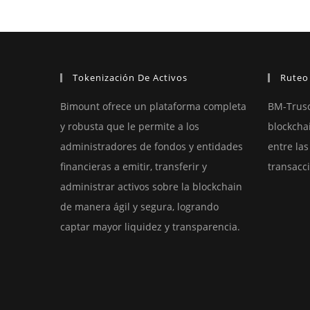
Solución
A
Fraudes
En
El
Mercado
Inmobiliario
Tokenización De Activos
Ruteo
Bimount ofrece un plataforma completa
BM-Trusc
y robusta que le permite a los
blockcha
administradores de fondos y entidades
entre las
financieras a emitir, transferir y
transacc
administrar activos sobre la blockchain
de manera ágil y segura, logrando
captar mayor liquidez y transparencia.