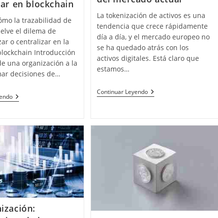
zar en blockchain
La tokenización de activos es una
mo la trazabilidad de
tendencia que crece rápidamente
elve el dilema de
día a día, y el mercado europeo no
ar o centralizar en la
se ha quedado atrás con los
blockchain Introducción
activos digitales. Está claro que
 de una organización a la
estamos…
mar decisiones de…
La
Continuar Leyendo
Trazabilidad
yendo
Tokenización
De
En
Fondos:
Europa:
El
Una
Equilibrio
Revisión
Entre
Del Mercado Actual
Descentralizar
O
Centralizar
En
Blockchain
ización: