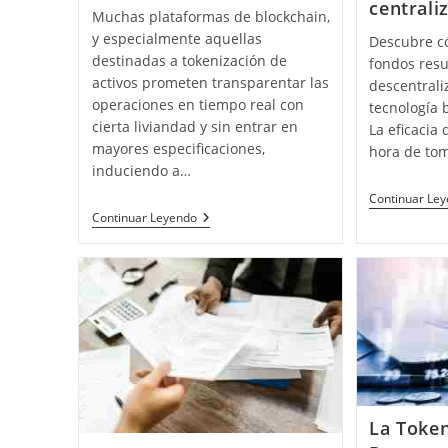
centrali
Muchas plataformas de blockchain,
y especialmente aquellas
Descubre có
destinadas a tokenización de
fondos resu
activos prometen transparentar las
descentraliz
operaciones en tiempo real con
tecnología 
cierta liviandad y sin entrar en
La eficacia
mayores especificaciones,
hora de to
induciendo a…
Continuar Le
La
Continuar Leyendo
Trazabilidad
De
Tokens
No
Es
Trazabilidad
De
Los
Fondos
–
Diferencias
La Token