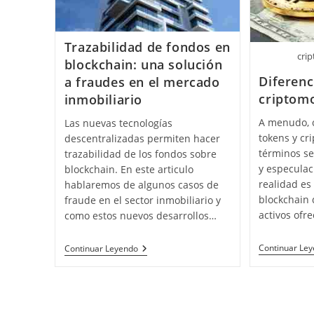
Trazabilidad de fondos en
cri
blockchain: una solución
Diferenc
a fraudes en el mercado
criptom
inmobiliario
A menudo, 
Las nuevas tecnologías
tokens y cr
descentralizadas permiten hacer
términos se
trazabilidad de los fondos sobre
y especulac
blockchain. En este articulo
realidad es
hablaremos de algunos casos de
blockchain 
fraude en el sector inmobiliario y
activos ofr
como estos nuevos desarrollos…
Trazabilidad
Continuar Le
Continuar Leyendo
De
Fondos
En
Blockchain:
Una