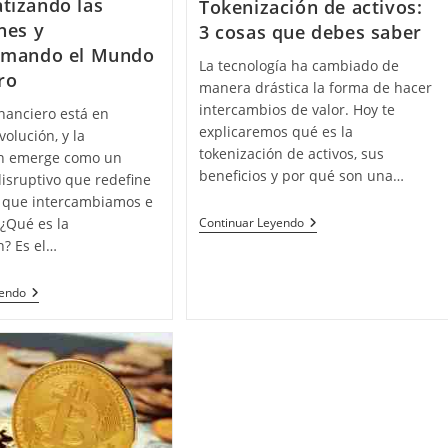
tizando las
Tokenización de activos:
nes y
3 cosas que debes saber
rmando el Mundo
La tecnología ha cambiado de
ro
manera drástica la forma de hacer
intercambios de valor. Hoy te
nanciero está en
explicaremos qué es la
volución, y la
tokenización de activos, sus
ón emerge como un
beneficios y por qué son una…
isruptivo que redefine
n que intercambiamos e
Tokenización
 ¿Qué es la
Continuar Leyendo
De
n? Es el…
Activos:
3
Cosas
La
yendo
Que
Tokenización:
Debes
Democratizando
Saber
Las
Inversiones
Y
Transformando
El
Mundo
Financiero