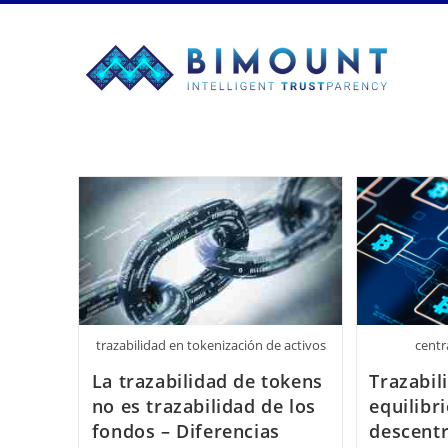
Saltar
al
contenido
trazabilidad en tokenización de activos
centr
La trazabilidad de tokens
Trazabil
no es trazabilidad de los
equilibr
fondos – Diferencias
descentr