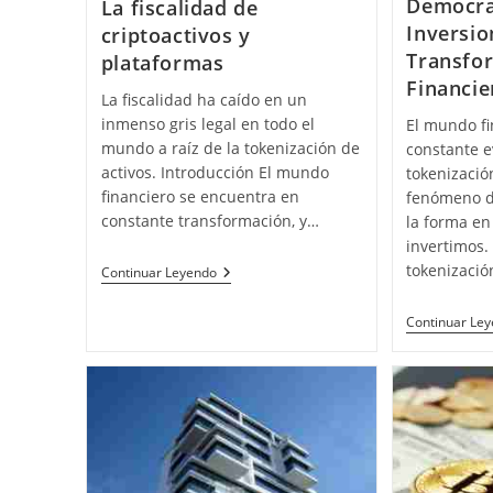
Democra
La fiscalidad de
Inversio
criptoactivos y
Transfo
plataformas
Financie
La fiscalidad ha caído en un
inmenso gris legal en todo el
El mundo fi
mundo a raíz de la tokenización de
constante e
activos. Introducción El mundo
tokenizaci
financiero se encuentra en
fenómeno d
constante transformación, y…
la forma e
invertimos.
tokenizació
La
Continuar Leyendo
Fiscalidad
De
Continuar Le
Criptoactivos
Y
Plataformas