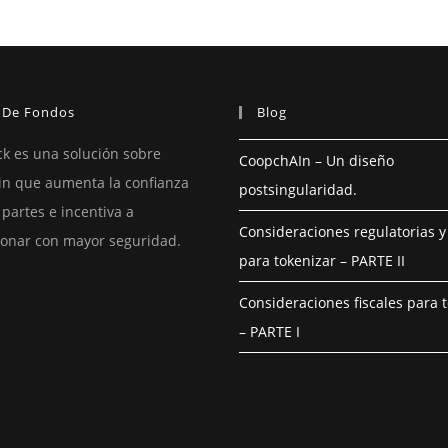
 De Fondos
Blog
k es una solución sobre
CoopchAIn – Un diseño
in que aumenta la confianza
postsingularidad.
 partes e incentiva a
Consideraciones regulatorias y 
ionar con mayor seguridad.
para tokenizar – PARTE II
Consideraciones fiscales para 
– PARTE I