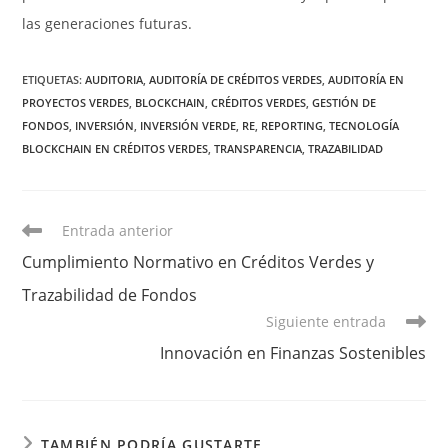
las generaciones futuras.
ETIQUETAS:
AUDITORIA
,
AUDITORÍA DE CRÉDITOS VERDES
,
AUDITORÍA EN
PROYECTOS VERDES
,
BLOCKCHAIN
,
CRÉDITOS VERDES
,
GESTIÓN DE
FONDOS
,
INVERSIÓN
,
INVERSIÓN VERDE
,
RE
,
REPORTING
,
TECNOLOGÍA
BLOCKCHAIN EN CRÉDITOS VERDES
,
TRANSPARENCIA
,
TRAZABILIDAD
Leer
Entrada anterior
más
Cumplimiento Normativo en Créditos Verdes y
artículos
Trazabilidad de Fondos
Siguiente entrada
Innovación en Finanzas Sostenibles
TAMBIÉN PODRÍA GUSTARTE