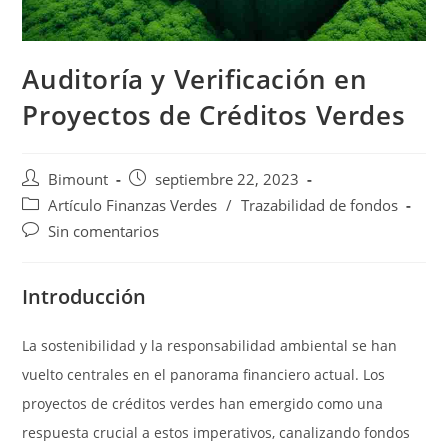
Auditoría y Verificación en
Proyectos de Créditos Verdes
Autor
Publicación
Bimount
septiembre 22, 2023
de
de
Categoría
Artículo Finanzas Verdes
/
Trazabilidad de fondos
la
la
de
Comentarios
Sin comentarios
entrada:
entrada:
la
de
entrada:
la
Introducción
entrada:
La sostenibilidad y la responsabilidad ambiental se han
vuelto centrales en el panorama financiero actual. Los
proyectos de créditos verdes han emergido como una
respuesta crucial a estos imperativos, canalizando fondos