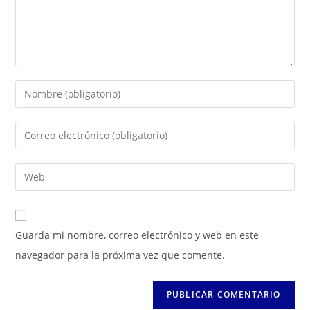
Introduce
tu
nombre
Introduce
o
tu
nombre
dirección
Introduce
de
de
la
usuario
correo
URL
para
electrónico
de
Guarda mi nombre, correo electrónico y web en este
comentar
para
tu
navegador para la próxima vez que comente.
comentar
web
(opcional)