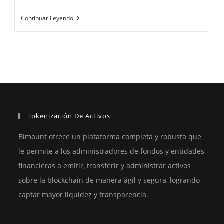
Trazabilidad
Continuar Leyendo
De
Fondos
En
Créditos
Verdes
Tokenización De Activos
Bimount ofrece un plataforma completa y robusta que
le permite a los administradores de fondos y entidades
financieras a emitir, transferir y administrar activos
sobre la blockchain de manera ágil y segura, logrando
captar mayor liquidez y transparencia.