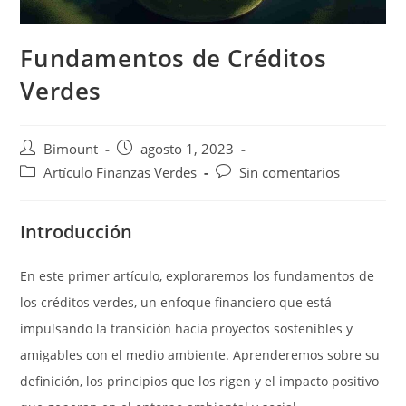
Fundamentos de Créditos
Verdes
Autor
Publicación
Bimount
agosto 1, 2023
de
de
Categoría
Comentarios
Artículo Finanzas Verdes
Sin comentarios
la
la
de
de
entrada:
entrada:
la
la
Introducción
entrada:
entrada:
En este primer artículo, exploraremos los fundamentos de
los créditos verdes, un enfoque financiero que está
impulsando la transición hacia proyectos sostenibles y
amigables con el medio ambiente. Aprenderemos sobre su
definición, los principios que los rigen y el impacto positivo