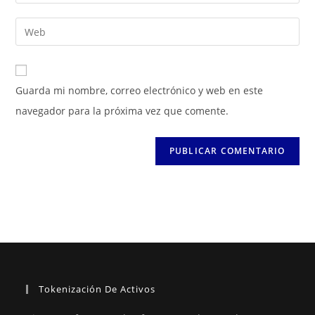
o
tu
nombre
dirección
Introduce
de
de
la
usuario
correo
URL
para
electrónico
de
Guarda mi nombre, correo electrónico y web en este
comentar
para
tu
navegador para la próxima vez que comente.
comentar
web
(opcional)
Tokenización De Activos