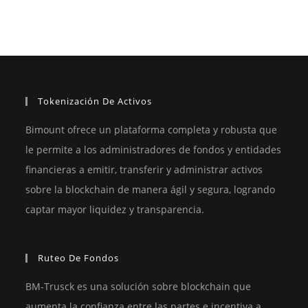
Créditos
Verdes
Tokenización De Activos
Bimount ofrece un plataforma completa y robusta que
le permite a los administradores de fondos y entidades
financieras a emitir, transferir y administrar activos
sobre la blockchain de manera ágil y segura, logrando
captar mayor liquidez y transparencia.
Ruteo De Fondos
BM-Trusck es una solución sobre blockchain que
aumenta la confianza entre las partes e incentiva a