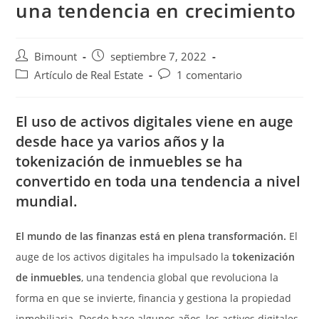
una tendencia en crecimiento
Autor
Publicación
Bimount
septiembre 7, 2022
de
de
Categoría
Comentarios
Artículo de Real Estate
1 comentario
la
la
de
de
entrada:
entrada:
la
la
El uso de activos digitales viene en auge
entrada:
entrada:
desde hace ya varios años y la
tokenización de inmuebles se ha
convertido en toda una tendencia a nivel
mundial.
El mundo de las finanzas está en plena transformación.
El
auge de los activos digitales ha impulsado la
tokenización
de inmuebles
, una tendencia global que revoluciona la
forma en que se invierte, financia y gestiona la propiedad
inmobiliaria.
Desde hace algunos años, los activos digitales