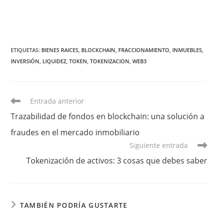
ETIQUETAS:
BIENES RAICES
,
BLOCKCHAIN
,
FRACCIONAMIENTO
,
INMUEBLES
,
INVERSIÓN
,
LIQUIDEZ
,
TOKEN
,
TOKENIZACION
,
WEB3
Leer
Entrada anterior
más
Trazabilidad de fondos en blockchain: una solución a
artículos
fraudes en el mercado inmobiliario
Siguiente entrada
Tokenización de activos: 3 cosas que debes saber
TAMBIÉN PODRÍA GUSTARTE