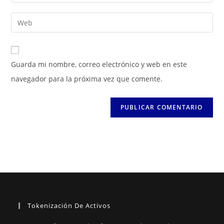
o
tu
nombre
dirección
Introduce
de
de
la
usuario
correo
URL
para
electrónico
de
Guarda mi nombre, correo electrónico y web en este
comentar
para
tu
navegador para la próxima vez que comente.
comentar
web
(opcional)
Tokenización De Activos